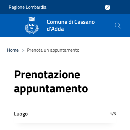
Salta al contenuto principale
Regione Lombardia
Comune di Cassano
d'Adda
Home
>
Prenota un appuntamento
Prenotazione
appuntamento
Luogo
1/5