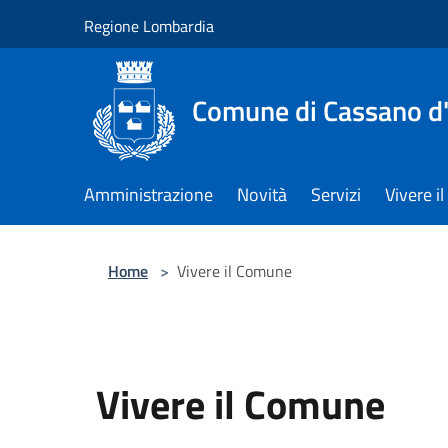
Salta al contenuto principale
Regione Lombardia
Comune di Cassano d
Amministrazione
Novità
Servizi
Vivere 
Home
>
Vivere il Comune
Vivere il Comune