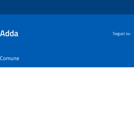
'Adda
Seguici su
il Comune