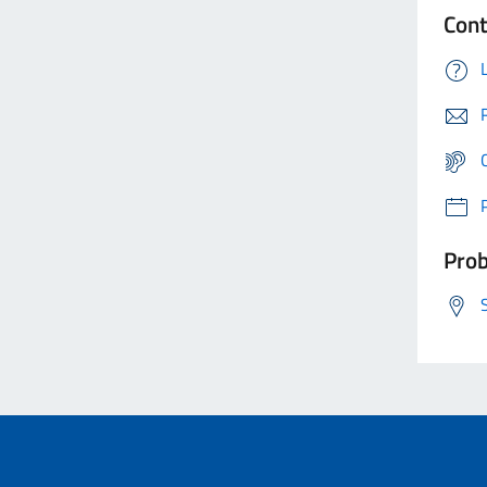
Cont
Prob