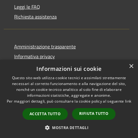
Leggi le FAQ
Richiesta assistenza
Amministrazione trasparente
Informativa privacy
×
Note legali
Informazioni sui cookie
Dichiarazione di accessibilità
Questo sito web utilizza cookie tecnici e assimilati strettamente
necessari al corretto funzionamento e alla navigazione del sito,
nonché un cookie tecnico analitico al solo fine di elaborare
informazioni statistiche, aggregate e anonime.
Per maggiori dettagli, può consultare la cookie policy al seguente
link
RSS
Copyright © 2026 • Comune di
Accessibilità
RIFIUTA TUTTO
Cassano d'Adda • Powered by
ACCETTA TUTTO
Privacy
Municipium
Accesso
•
MOSTRA DETTAGLI
Cookie
redazione
Mappa del sito