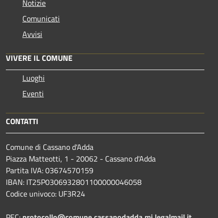
Notizie
Comunicati
Avvisi
VIVERE IL COMUNE
Luoghi
Eventi
CONTATTI
Comune di Cassano d'Adda
Piazza Matteotti, 1 - 20062 - Cassano d'Adda
Partita IVA: 03674570159
IBAN: IT25P0306932801100000046058
Codice univoco: UF3R24
PEC:
protocollo@comune.cassanodadda.mi.legalmail.it