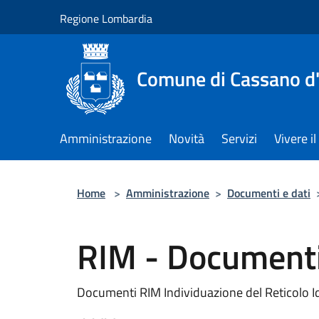
Salta al contenuto principale
Regione Lombardia
Comune di Cassano d
Amministrazione
Novità
Servizi
Vivere 
Home
>
Amministrazione
>
Documenti e dati
RIM - Document
Documenti RIM Individuazione del Reticolo I