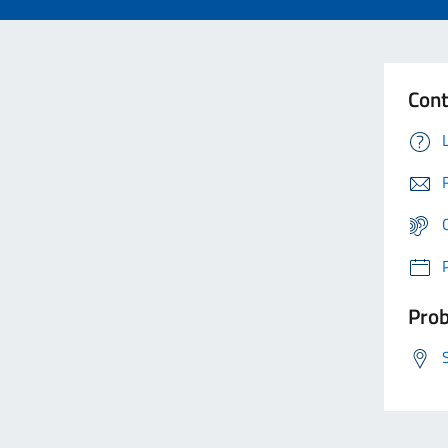
Cont
Prob