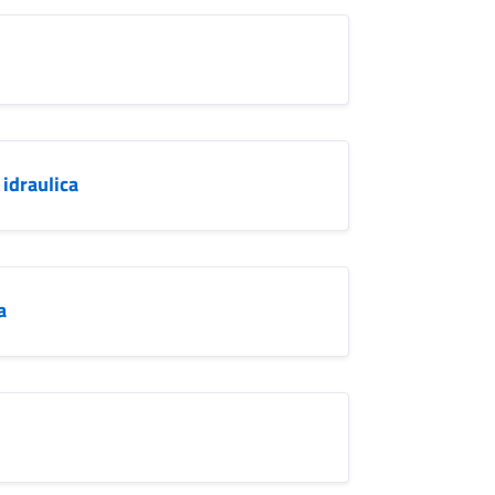
 idraulica
a