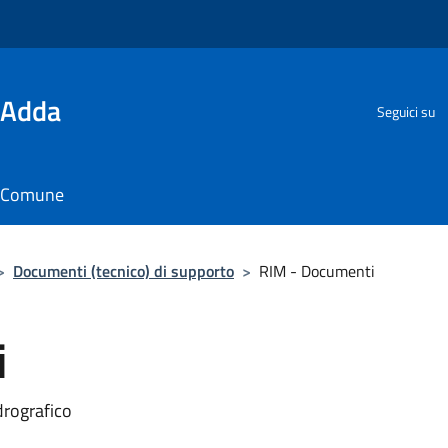
'Adda
Seguici su
il Comune
>
Documenti (tecnico) di supporto
>
RIM - Documenti
i
drografico