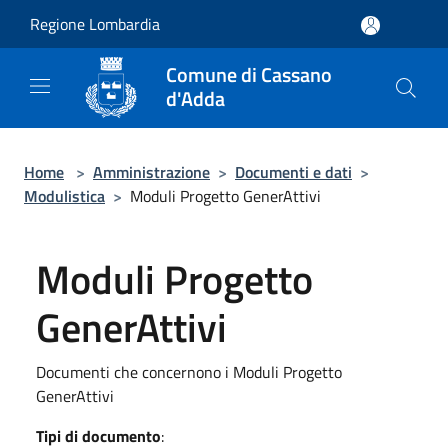
Salta al contenuto principale
Regione Lombardia
Comune di Cassano
d'Adda
Home
>
Amministrazione
>
Documenti e dati
>
Modulistica
>
Moduli Progetto GenerAttivi
Moduli Progetto
GenerAttivi
Documenti che concernono i Moduli Progetto
GenerAttivi
Tipi di documento
: