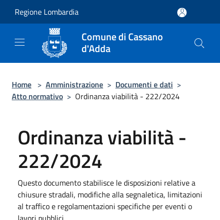
Salta al contenuto principale
Regione Lombardia
Comune di Cassano
d'Adda
Home
>
Amministrazione
>
Documenti e dati
>
Atto normativo
>
Ordinanza viabilità - 222/2024
Ordinanza viabilità -
222/2024
Questo documento stabilisce le disposizioni relative a
chiusure stradali, modifiche alla segnaletica, limitazioni
al traffico e regolamentazioni specifiche per eventi o
lavori pubblici.