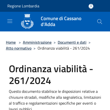
Salta al contenuto principale
Regione Lombardia
Comune di Cassano
d'Adda
Home
>
Amministrazione
>
Documenti e dati
>
Atto normativo
>
Ordinanza viabilità - 261/2024
Ordinanza viabilità -
261/2024
Questo documento stabilisce le disposizioni relative a
chiusure stradali, modifiche alla segnaletica, limitazioni
al traffico e regolamentazioni specifiche per eventi o
lavori pubblici.