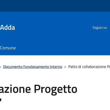
'Adda
Seguici su
il Comune
>
Documento funzionamento interno
>
Patto di collaborazione 
razione Progetto
"