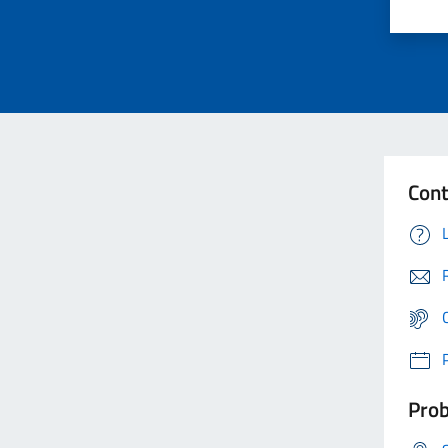
Cont
Prob