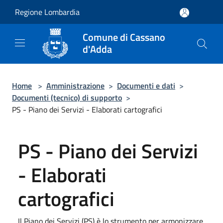
Salta al contenuto principale
Regione Lombardia
Comune di Cassano
d'Adda
Home
>
Amministrazione
>
Documenti e dati
>
Documenti (tecnico) di supporto
>
PS - Piano dei Servizi - Elaborati cartografici
PS - Piano dei Servizi
- Elaborati
cartografici
Il Piano dei Servizi (PS) è lo strumento per armonizzare