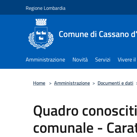
Salta al contenuto principale
Regione Lombardia
Comune di Cassano d
Amministrazione
Novità
Servizi
Vivere 
Home
>
Amministrazione
>
Documenti e dati
Quadro conoscitiv
comunale - Caratt