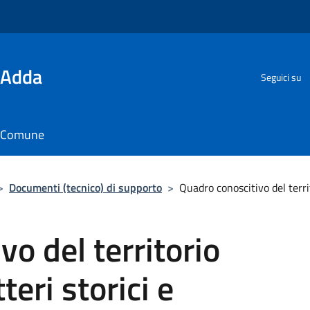
'Adda
Seguici su
il Comune
>
Documenti (tecnico) di supporto
>
Quadro conoscitivo del terri
o del territorio
eri storici e