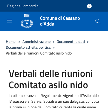
Salta al contenuto principale
Regione Lombardia
Comune di Cassano
d'Adda
Home
>
Amministrazione
>
Documenti e dati
>
Documento attività politica
>
Verbali delle riunioni Comitato asilo nido
Verbali delle riunioni
Comitato asilo nido
In ottemperanza al Regolamento vigente dell'Asilo nido
l’Assessore ai Servizi Sociali o un suo delegato, convoca
la prima riunione del Comitato durante la quale viene