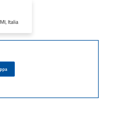
I, Italia
appa