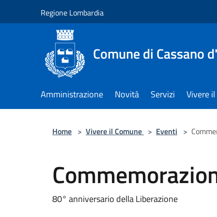
Salta al contenuto principale
Regione Lombardia
Comune di Cassano d
Amministrazione
Novità
Servizi
Vivere 
Home
>
Vivere il Comune
>
Eventi
>
Commemo
Commemorazione 
80° anniversario della Liberazione