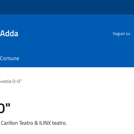
'Adda
Seguici su
il Comune
-Svezia 0-0"
0"
Carillon Teatro & ILINX teatro.