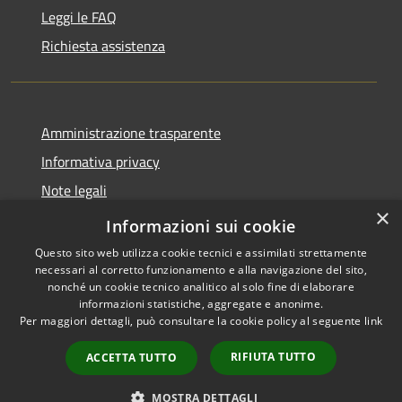
Leggi le FAQ
Richiesta assistenza
Amministrazione trasparente
Informativa privacy
Note legali
×
Dichiarazione di accessibilità
Informazioni sui cookie
Questo sito web utilizza cookie tecnici e assimilati strettamente
necessari al corretto funzionamento e alla navigazione del sito,
nonché un cookie tecnico analitico al solo fine di elaborare
informazioni statistiche, aggregate e anonime.
RSS
Copyright © 2026 • Comune di
Per maggiori dettagli, può consultare la cookie policy al seguente
link
Accessibilità
Cassano d'Adda • Powered by
Privacy
Municipium
Accesso
•
RIFIUTA TUTTO
ACCETTA TUTTO
Cookie
redazione
Mappa del sito
MOSTRA DETTAGLI