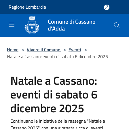
Salta al contenuto principale
Regione Lombardia
Comune di Cassano
d'Adda
Home
>
Vivere il Comune
>
Eventi
>
Natale a Cassano: eventi di sabato 6 dicembre 2025
Natale a Cassano:
eventi di sabato 6
dicembre 2025
Continuano le iniziative della rassegna "Natale a
Cassano 2025", con una giornata ricca di eventi.