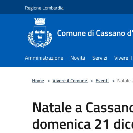
Salta al contenuto principale
Regione Lombardia
Comune di Cassano d
Amministrazione
Novità
Servizi
Vivere 
Home
>
Vivere il Comune
>
Eventi
>
Natale 
Natale a Cassano
domenica 21 di