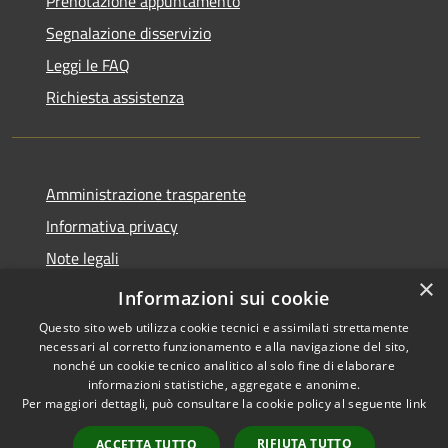
Prenotazione appuntamento
Segnalazione disservizio
Leggi le FAQ
Richiesta assistenza
Amministrazione trasparente
Informativa privacy
Note legali
×
Dichiarazione di accessibilità
Informazioni sui cookie
Questo sito web utilizza cookie tecnici e assimilati strettamente
necessari al corretto funzionamento e alla navigazione del sito,
nonché un cookie tecnico analitico al solo fine di elaborare
informazioni statistiche, aggregate e anonime.
RSS
Copyright © 2026 • Comune di
Per maggiori dettagli, può consultare la cookie policy al seguente
link
Accessibilità
Cassano d'Adda • Powered by
Privacy
Municipium
Accesso
•
RIFIUTA TUTTO
ACCETTA TUTTO