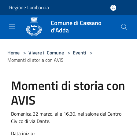
Salta al contenuto principale
Regione Lombardia
Comune di Cassano
d'Adda
Home
>
Vivere il Comune
>
Eventi
>
Momenti di storia con AVIS
Momenti di storia con
AVIS
Domenica 22 marzo, alle 16.30, nel salone del Centro
Civico di via Dante.
Data inizio :