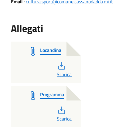
Email
:
cultura.sport@comune.cassanodadda.mi.it
Allegati
Locandina
PDF
Scarica
Programma
PDF
Scarica