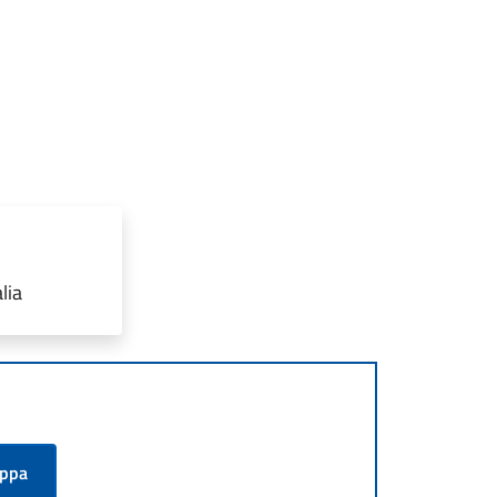
lia
appa