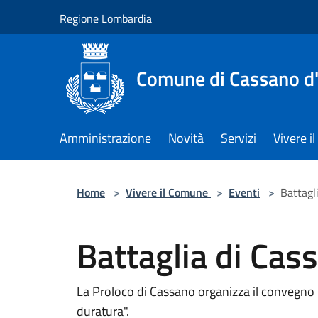
Salta al contenuto principale
Regione Lombardia
Comune di Cassano d
Amministrazione
Novità
Servizi
Vivere 
Home
>
Vivere il Comune
>
Eventi
>
Battagl
Battaglia di Cas
La Proloco di Cassano organizza il convegno
duratura".