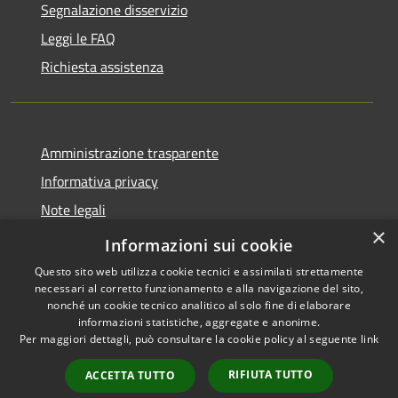
Segnalazione disservizio
Leggi le FAQ
Richiesta assistenza
Amministrazione trasparente
Informativa privacy
Note legali
×
Dichiarazione di accessibilità
Informazioni sui cookie
Questo sito web utilizza cookie tecnici e assimilati strettamente
necessari al corretto funzionamento e alla navigazione del sito,
nonché un cookie tecnico analitico al solo fine di elaborare
informazioni statistiche, aggregate e anonime.
RSS
Copyright © 2026 • Comune di
Per maggiori dettagli, può consultare la cookie policy al seguente
link
Accessibilità
Cassano d'Adda • Powered by
Privacy
Municipium
Accesso
•
RIFIUTA TUTTO
ACCETTA TUTTO
Cookie
redazione