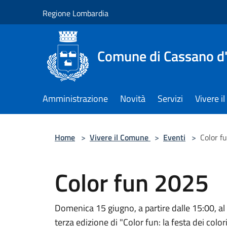
Salta al contenuto principale
Regione Lombardia
Comune di Cassano d
Amministrazione
Novità
Servizi
Vivere 
Home
>
Vivere il Comune
>
Eventi
>
Color f
Color fun 2025
Domenica 15 giugno, a partire dalle 15:00, al "
terza edizione di "Color fun: la festa dei colo