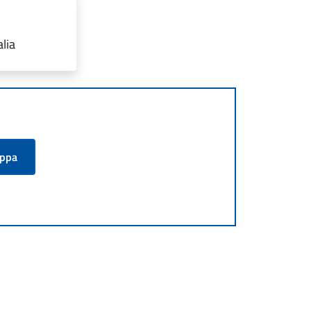
lia
appa