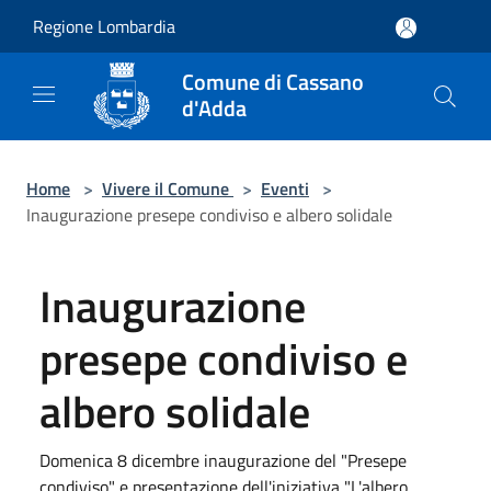
Salta al contenuto principale
Regione Lombardia
Comune di Cassano
d'Adda
Home
>
Vivere il Comune
>
Eventi
>
Inaugurazione presepe condiviso e albero solidale
Inaugurazione
presepe condiviso e
albero solidale
Domenica 8 dicembre inaugurazione del "Presepe
condiviso" e presentazione dell'iniziativa "L'albero