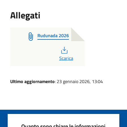
Allegati
Rudunada 2026
PDF
Scarica
Ultimo aggiornamento
: 23 gennaio 2026, 13:04
Quanto sono chiare le informazioni