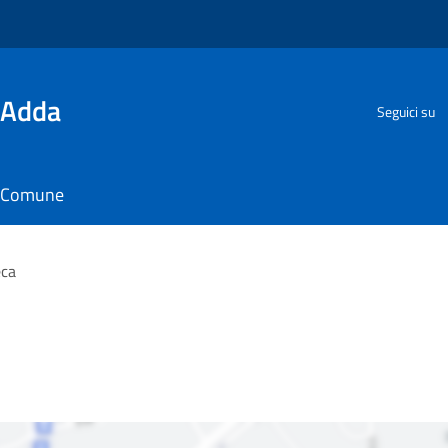
'Adda
Seguici su
il Comune
eca