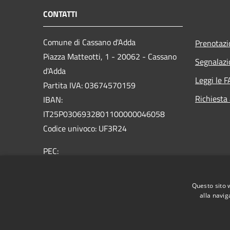
CONTATTI
Comune di Cassano d'Adda
Prenotaz
Piazza Matteotti, 1 - 20062 - Cassano
Segnalazi
d'Adda
Leggi le 
Partita IVA: 03674570159
Richiesta
IBAN:
IT25P0306932801100000046058
Codice univoco: UF3R24
PEC:
protocollo@comune.cassanodadda.mi.legalmail.it
Centralino Unico: 0363 366 011
Questo sito 
alla navig