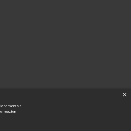
×
nzionamento e
nformazioni