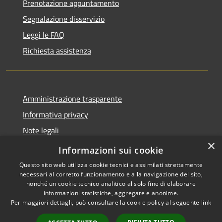
Prenotazione appuntamento
Segnalazione disservizio
Leggi le FAQ
Richiesta assistenza
Amministrazione trasparente
Informativa privacy
Note legali
×
Dichiarazione di accessibilità
Informazioni sui cookie
Questo sito web utilizza cookie tecnici e assimilati strettamente
necessari al corretto funzionamento e alla navigazione del sito,
nonché un cookie tecnico analitico al solo fine di elaborare
informazioni statistiche, aggregate e anonime.
RSS
Copyright © 2026 • Comune di
Per maggiori dettagli, può consultare la cookie policy al seguente
link
Accessibilità
Cassano d'Adda • Powered by
Privacy
Municipium
Accesso
•