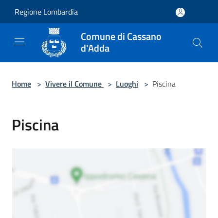
Salta al contenuto principale
Regione Lombardia
Comune di Cassano
d'Adda
Home
>
Vivere il Comune
>
Luoghi
>
Piscina
Piscina