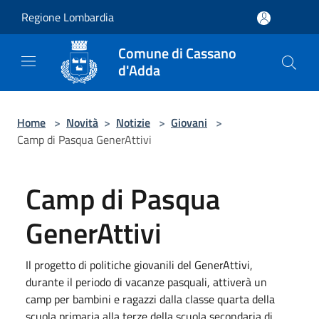
Salta al contenuto principale
Regione Lombardia
Comune di Cassano
d'Adda
Home
>
Novità
>
Notizie
>
Giovani
>
Camp di Pasqua GenerAttivi
Camp di Pasqua
GenerAttivi
Il progetto di politiche giovanili del GenerAttivi,
durante il periodo di vacanze pasquali, attiverà un
camp per bambini e ragazzi dalla classe quarta della
scuola primaria alla terze della scuola secondaria di