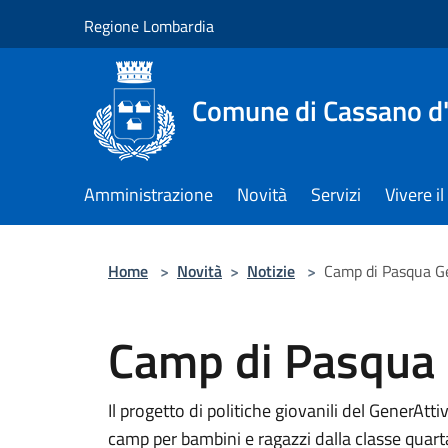
Salta al contenuto principale
Regione Lombardia
Comune di Cassano d
Amministrazione
Novità
Servizi
Vivere 
Home
>
Novità
>
Notizie
>
Camp di Pasqua Ge
Camp di Pasqua 
Il progetto di politiche giovanili del GenerAtti
camp per bambini e ragazzi dalla classe quarta