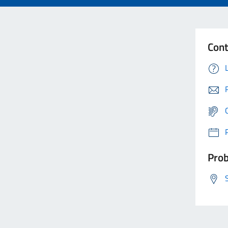
Cont
Prob