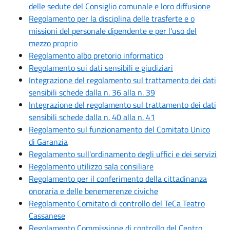
delle sedute del Consiglio comunale e loro diffusione
Regolamento per la disciplina delle trasferte e o
missioni del personale dipendente e per l'uso del
mezzo proprio
Regolamento albo pretorio informatico
Regolamento sui dati sensibili e giudiziari
Integrazione del regolamento sul trattamento dei dati
sensibili schede dalla n. 36 alla n. 39
Integrazione del regolamento sul trattamento dei dati
sensibili schede dalla n. 40 alla n. 41
Regolamento sul funzionamento del Comitato Unico
di Garanzia
Regolamento sull'ordinamento degli uffici e dei servizi
Regolamento utilizzo sala consiliare
Regolamento per il conferimento della cittadinanza
onoraria e delle benemerenze civiche
Regolamento Comitato di controllo del TeCa Teatro
Cassanese
Regolamento Commissione di controllo del Centro