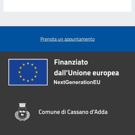
Prenota un appuntamento
Comune di Cassano d'Adda