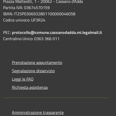
Piazza Matteotti, 1 - 20062 - Cassano d'Adda
Partita IVA: 03674570159
IBAN: IT25P0306932801100000046058
Codice univoco: UF3R24
PEC:
protocollo@comune.cassanodadda.mi.legalmail.it
Centralino Unico: 0363 366 011
Prenotazione appuntamento
Segnalazione disservizio
Leggi le FAQ
Richiesta assistenza
Amministrazione trasparente