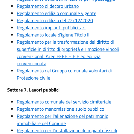
Regolamento di decoro urbano
Regolamento edilizio comunale vigente
Regolamento edilizio del 22/12/2020
Regolamento impianti pubblicitari
Regolamento locale d'igiene Titolo III
Regolamento per la trasformazione del diritto di
superficie in diritto di proprietà e rimozione vincoli
convenzionali Aree PEEP – PIP ed edilizia
convenzionata
Regolamento del Gruppo comunale volontari di
Protezione civile
Settore 7. Lavori pubblici
Regolamento comunale del servizio cimiteriale
Regolamento manomissione suolo pubblico
Regolamento per l'alienazione del patrimonio
immobiliare del Comune
Regolamento per l'installazione di impianti fissi di