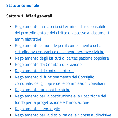
Statuto comunale
Settore 1. Affari generali
Regolamento in materia di termine, di responsabile
del procedimento e del diritto di accesso ai documenti
amministrativi
Regolamento comunale per il conferimento della
cittadinanza onoraria e delle benemerenze civiche
Regolamento degli istituti di partecipazione popolare
Regolamento dei Comitati di Frazione
Regolamento dei controlli interni
Regolamento di funzionamento del Consiglio
comunale, dei gruppi e delle commissioni consiliari
Regolamento funzioni tecniche
Regolamento per la costituzione e la ripatizione del
fondo per la progettazione e l'innovazione
Regolamento lavoro agile
Regolamento per la disciplina delle riprese audiovisive