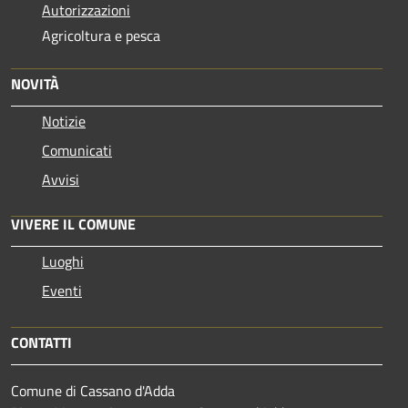
Autorizzazioni
Agricoltura e pesca
NOVITÀ
Notizie
Comunicati
Avvisi
VIVERE IL COMUNE
Luoghi
Eventi
CONTATTI
Comune di Cassano d'Adda