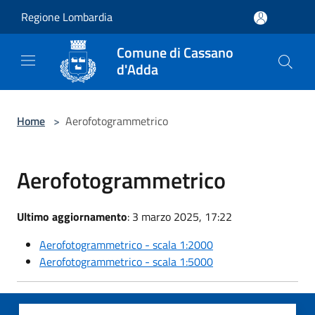
Salta al contenuto principale
Regione Lombardia
Comune di Cassano
d'Adda
Home
>
Aerofotogrammetrico
Aerofotogrammetrico
Ultimo aggiornamento
: 3 marzo 2025, 17:22
Aerofotogrammetrico - scala 1:2000
Aerofotogrammetrico - scala 1:5000