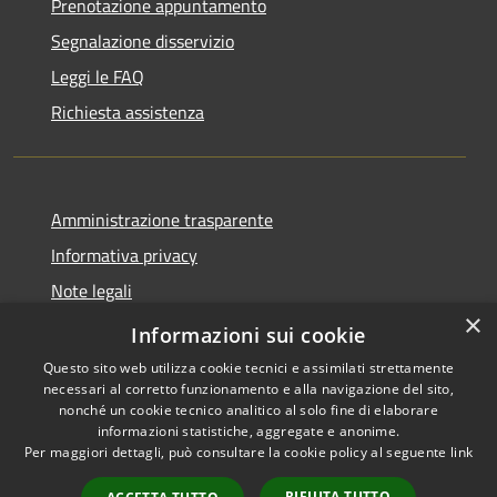
Prenotazione appuntamento
Segnalazione disservizio
Leggi le FAQ
Richiesta assistenza
Amministrazione trasparente
Informativa privacy
Note legali
×
Dichiarazione di accessibilità
Informazioni sui cookie
Questo sito web utilizza cookie tecnici e assimilati strettamente
necessari al corretto funzionamento e alla navigazione del sito,
nonché un cookie tecnico analitico al solo fine di elaborare
informazioni statistiche, aggregate e anonime.
RSS
Copyright © 2026 • Comune di
Per maggiori dettagli, può consultare la cookie policy al seguente
link
Accessibilità
Cassano d'Adda • Powered by
Privacy
Municipium
Accesso
•
RIFIUTA TUTTO