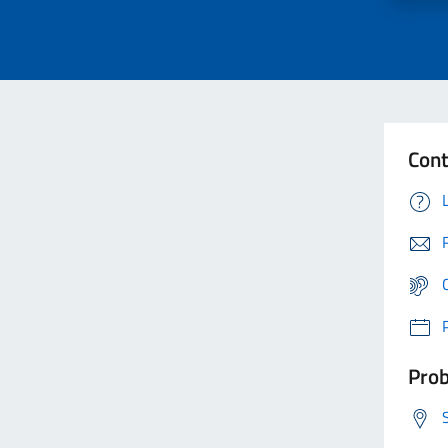
Cont
Prob