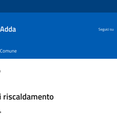
'Adda
Seguici su
il Comune
o
i riscaldamento
4