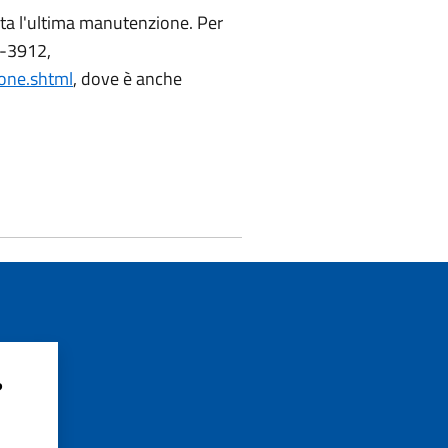
tuata l'ultima manutenzione. Per
4-3912,
ione.shtml
, dove è anche
?