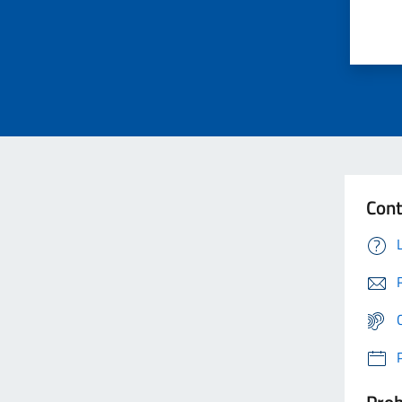
Cont
Prob