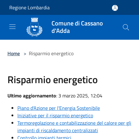
Salta al contenuto principale
Regione Lombardia
Comune di Cassano
d'Adda
Home
>
Risparmio energetico
Risparmio energetico
Ultimo aggiornamento
: 3 marzo 2025, 12:04
Piano d'Azione per l'Energia Sostenibile
Iniziative per il risparmio energetico
Termoregolazione e contabilizzazione del calore per gli
impianti di riscaldamento centralizzati
Controllo impianti termici