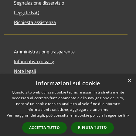
Segnalazione disservizio
Leggi le FAQ
Richiesta assistenza
Amministrazione trasparente
Informativa privacy
Note legali
×
Dichiarazione di accessibilità
Informazioni sui cookie
Questo sito web utilizza cookie tecnici e assimilati strettamente
necessari al corretto funzionamento e alla navigazione del sito,
nonché un cookie tecnico analitico al solo fine di elaborare
informazioni statistiche, aggregate e anonime.
RSS
Copyright © 2026 • Comune di
Per maggiori dettagli, può consultare la cookie policy al seguente
link
Accessibilità
Cassano d'Adda • Powered by
Privacy
Municipium
Accesso
•
RIFIUTA TUTTO
ACCETTA TUTTO
Cookie
redazione