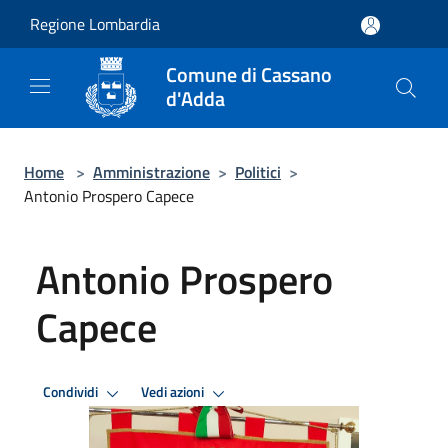
Salta al contenuto principale
Regione Lombardia
Comune di Cassano
d'Adda
Home
>
Amministrazione
>
Politici
>
Antonio Prospero Capece
Antonio Prospero
Capece
Condividi
Vedi azioni