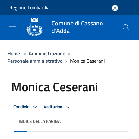
Salta al contenuto principale
Regione Lombardia
Comune di Cassano
d'Adda
Home
>
Amministrazione
>
Personale amministrativo
>
Monica Ceserani
Monica Ceserani
Condividi
Vedi azioni
INDICE DELLA PAGINA