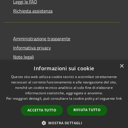
Leggi le FAQ
Richiesta assistenza
Amministrazione trasparente
Informativa privacy
Note legali
×
Dichiarazione di accessibilità
Informazioni sui cookie
Questo sito web utilizza cookie tecnici e assimilati strettamente
necessari al corretto funzionamento e alla navigazione del sito,
nonché un cookie tecnico analitico al solo fine di elaborare
informazioni statistiche, aggregate e anonime.
RSS
Copyright © 2026 • Comune di
Per maggiori dettagli, può consultare la cookie policy al seguente
link
Accessibilità
Cassano d'Adda • Powered by
Privacy
Municipium
Accesso
•
RIFIUTA TUTTO
ACCETTA TUTTO
Cookie
redazione
Mappa del sito
MOSTRA DETTAGLI