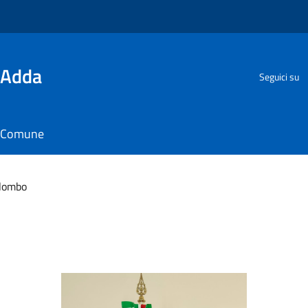
'Adda
Seguici su
il Comune
olombo