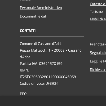
Catasto e
Personale Amministrativo
Turismo
Documenti e dati
Mobilità e
CONTATTI
Comune di Cassano d'Adda
Prenotaz
Piazza Matteotti, 1 - 20062 - Cassano
Segnalazi
d'Adda
Leggi le 
Partita IVA: 03674570159
Richiesta
IBAN:
IT25P0306932801100000046058
Codice univoco: UF3R24
PEC:
protocollo@comune.cassanodadda.mi.legalmail.it