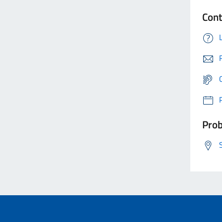
Cont
Prob