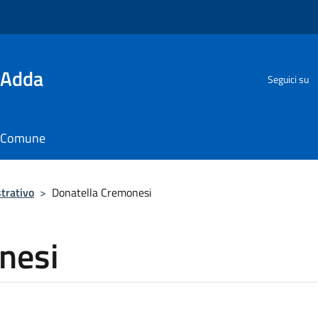
'Adda
Seguici su
il Comune
trativo
>
Donatella Cremonesi
nesi