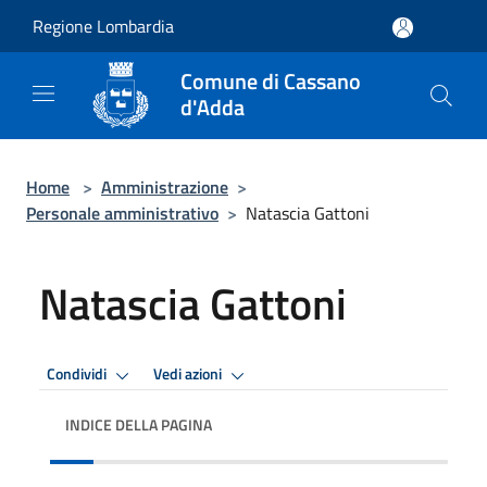
Salta al contenuto principale
Regione Lombardia
Comune di Cassano
d'Adda
Home
>
Amministrazione
>
Personale amministrativo
>
Natascia Gattoni
Natascia Gattoni
Condividi
Vedi azioni
INDICE DELLA PAGINA