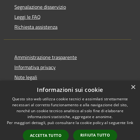
Segnalazione disservizio
Leggi le FAQ
Richiesta assistenza
Amministrazione trasparente
Informativa privacy
Note legali
×
Dichiarazione di accessibilità
Informazioni sui cookie
Questo sito web utilizza cookie tecnici e assimilati strettamente
necessari al corretto funzionamento e alla navigazione del sito,
nonché un cookie tecnico analitico al solo fine di elaborare
informazioni statistiche, aggregate e anonime.
RSS
Copyright © 2026 • Comune di
Per maggiori dettagli, può consultare la cookie policy al seguente
link
Accessibilità
Cassano d'Adda • Powered by
Privacy
Municipium
Accesso
•
RIFIUTA TUTTO
ACCETTA TUTTO