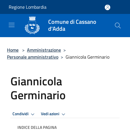
Salta al contenuto principale
Regione Lombardia
Comune di Cassano
d'Adda
Home
>
Amministrazione
>
Personale amministrativo
>
Giannicola Germinario
Giannicola
Germinario
Condividi
Vedi azioni
INDICE DELLA PAGINA