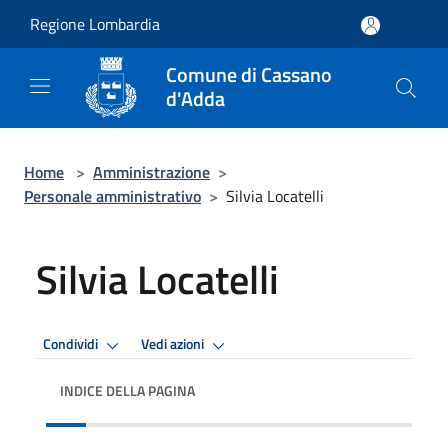
Salta al contenuto principale
Regione Lombardia
Comune di Cassano
d'Adda
Home
>
Amministrazione
>
Personale amministrativo
>
Silvia Locatelli
Silvia Locatelli
Condividi
Vedi azioni
INDICE DELLA PAGINA