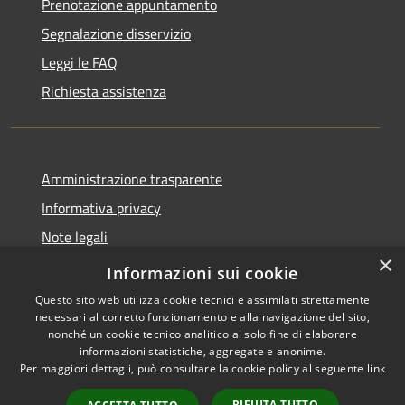
Prenotazione appuntamento
Segnalazione disservizio
Leggi le FAQ
Richiesta assistenza
Amministrazione trasparente
Informativa privacy
Note legali
×
Dichiarazione di accessibilità
Informazioni sui cookie
Questo sito web utilizza cookie tecnici e assimilati strettamente
necessari al corretto funzionamento e alla navigazione del sito,
nonché un cookie tecnico analitico al solo fine di elaborare
informazioni statistiche, aggregate e anonime.
RSS
Copyright © 2026 • Comune di
Per maggiori dettagli, può consultare la cookie policy al seguente
link
Accessibilità
Cassano d'Adda • Powered by
Privacy
Municipium
Accesso
•
RIFIUTA TUTTO