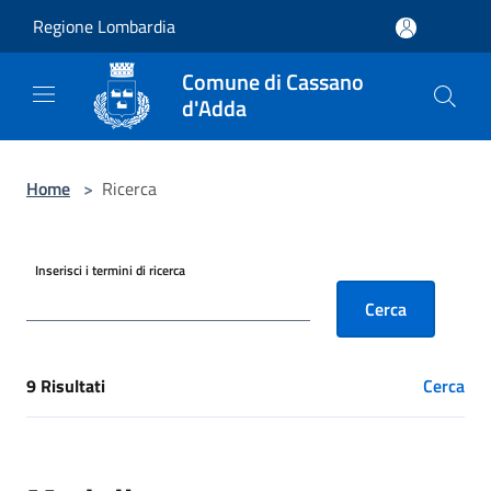
Salta al contenuto principale
Regione Lombardia
Comune di Cassano
d'Adda
Home
>
Ricerca
Inserisci i termini di ricerca
Cerca
9 Risultati
Cerca
[results] Risultati