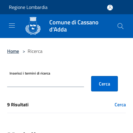
Salta al contenuto principale
Regione Lombardia
Comune di Cassano
d'Adda
Home
>
Ricerca
Inserisci i termini di ricerca
Cerca
9 Risultati
Cerca
[results] Risultati