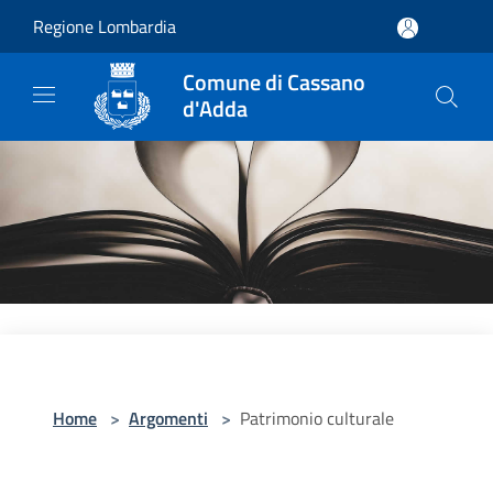
Salta al contenuto principale
Regione Lombardia
Comune di Cassano
d'Adda
Home
>
Argomenti
>
Patrimonio culturale