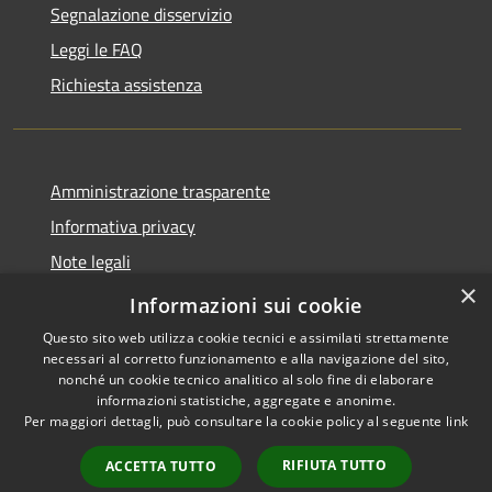
Segnalazione disservizio
Leggi le FAQ
Richiesta assistenza
Amministrazione trasparente
Informativa privacy
Note legali
×
Dichiarazione di accessibilità
Informazioni sui cookie
Questo sito web utilizza cookie tecnici e assimilati strettamente
necessari al corretto funzionamento e alla navigazione del sito,
nonché un cookie tecnico analitico al solo fine di elaborare
informazioni statistiche, aggregate e anonime.
RSS
Copyright © 2026 • Comune di
Per maggiori dettagli, può consultare la cookie policy al seguente
link
Accessibilità
Cassano d'Adda • Powered by
Privacy
Municipium
Accesso
•
RIFIUTA TUTTO
ACCETTA TUTTO
Cookie
redazione