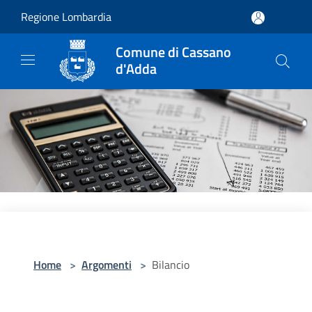
Salta al contenuto principale
Regione Lombardia
Comune di Cassano
d'Adda
Home
>
Argomenti
>
Bilancio