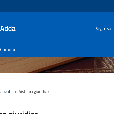
'Adda
Seguici su
il Comune
omenti
>
Sistema giuridico