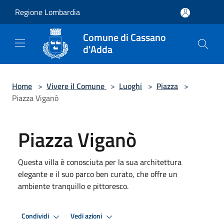
Salta al contenuto principale
Regione Lombardia
Comune di Cassano
d'Adda
Home
>
Vivere il Comune
>
Luoghi
>
Piazza
>
Piazza Viganò
Piazza Viganò
Questa villa è conosciuta per la sua architettura
elegante e il suo parco ben curato, che offre un
ambiente tranquillo e pittoresco.
Condividi
Vedi azioni