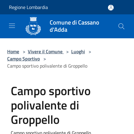
Salta al contenuto principale
Regione Lombardia
Comune di Cassano
d'Adda
Home
>
Vivere il Comune
>
Luoghi
>
Campo Sportivo
>
Campo sportivo polivalente di Groppello
Campo sportivo
polivalente di
Groppello
Campo sportivo polivalente di Groppello