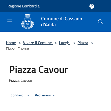
Salta al contenuto principale
Regione Lombardia
Comune di Cassano
d'Adda
Home
>
Vivere il Comune
>
Luoghi
>
Piazza
>
Piazza Cavour
Piazza Cavour
Piazza Cavour
Condividi
Vedi azioni