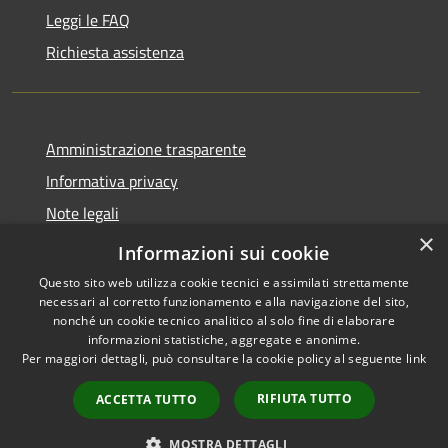
Leggi le FAQ
Richiesta assistenza
Amministrazione trasparente
Informativa privacy
Note legali
×
Dichiarazione di accessibilità
Informazioni sui cookie
Questo sito web utilizza cookie tecnici e assimilati strettamente
necessari al corretto funzionamento e alla navigazione del sito,
nonché un cookie tecnico analitico al solo fine di elaborare
informazioni statistiche, aggregate e anonime.
RSS
Copyright © 2026 • Comune di
Per maggiori dettagli, può consultare la cookie policy al seguente
link
Accessibilità
Cassano d'Adda • Powered by
Privacy
Municipium
Accesso
•
RIFIUTA TUTTO
ACCETTA TUTTO
Cookie
redazione
Mappa del sito
MOSTRA DETTAGLI